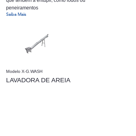
que tendem a entupir, como lodos ou
peneiramentos
Saiba Mais
Modelo X-G.WASH
LAVADORA DE AREIA
São usadas para separar e limpar
material arenoso de águas residuais
Saiba Mais