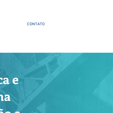
CONTATO
a e
ma
ão e