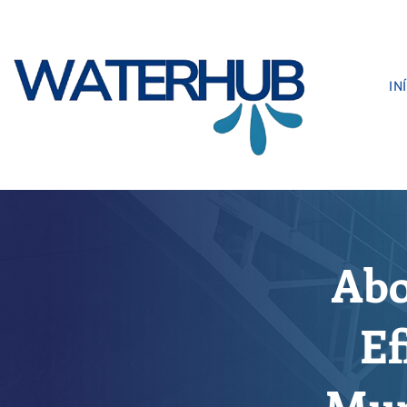
IN
Abo
Ef
Mun